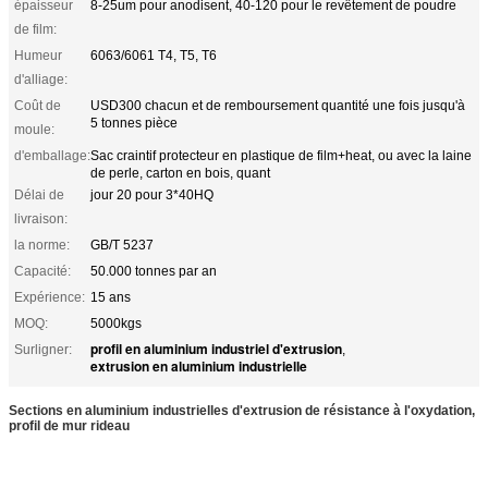
épaisseur
8-25um pour anodisent, 40-120 pour le revêtement de poudre
de film:
Humeur
6063/6061 T4, T5, T6
d'alliage:
Coût de
USD300 chacun et de remboursement quantité une fois jusqu'à
5 tonnes pièce
moule:
d'emballage:
Sac craintif protecteur en plastique de film+heat, ou avec la laine
de perle, carton en bois, quant
Délai de
jour 20 pour 3*40HQ
livraison:
la norme:
GB/T 5237
Capacité:
50.000 tonnes par an
Expérience:
15 ans
MOQ:
5000kgs
profil en aluminium industriel d'extrusion
Surligner:
,
extrusion en aluminium industrielle
Sections en aluminium industrielles d'extrusion de résistance à l'oxydation,
profil de mur rideau