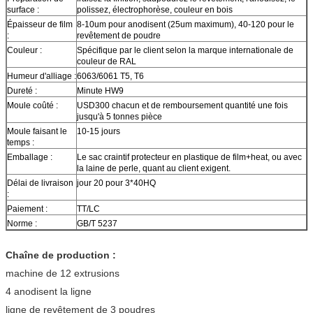
surface :
polissez, électrophorèse, couleur en bois
Épaisseur de film
8-10um pour anodisent (25um maximum), 40-120 pour le
:
revêtement de poudre
Couleur :
Spécifique par le client selon la marque internationale de
couleur de RAL
Humeur d'alliage :
6063/6061 T5, T6
Dureté :
Minute HW9
Moule coûté :
USD300 chacun et de remboursement quantité une fois
jusqu'à 5 tonnes pièce
Moule faisant le
10-15 jours
temps :
Emballage :
Le sac craintif protecteur en plastique de film+heat, ou avec
la laine de perle, quant au client exigent.
Délai de livraison
jour 20 pour 3*40HQ
:
Paiement :
TT/LC
Norme :
GB/T 5237
Chaîne de production :
machine de 12 extrusions
4 anodisent la ligne
ligne de revêtement de 3 poudres