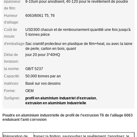
épaisseur
8-10um pour anodisent, 40-120 pour le revêtement de poudre
de film:
Humeur
6063/6061 T5, T6
d'alliage:
Coût de
USD300 chacun et de remboursement quantité une fois jusqu'à
5 tonnes pièce
moule:
d'emballage:
Sac craintif protecteur en plastique de film+heat, ou avec la laine
de perle, carton en bois, quant
Délai de
jour 20 pour 3*40HQ
livraison:
la norme:
GB/T 5237
Capacité:
50.000 tonnes par an
matrices:
Basé sur vos dessins
Forme:
OEM
profil en aluminium industriel d'extrusion
Surligner:
,
extrusion en aluminium industrielle
Poudre en aluminium industrielle de profil de l'extrusion T6 de l'alliage 6063
enduisant l'anti corrosion
Préparation de
fraisez la finition, saupoudrez le revêtement, l'anodisez, le