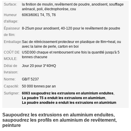
Surface:
la finition de moulin, revêtement de poudre, anodisent, soufflage
arénacé, poli, électrophorèse, cou
Humeur
6063/6061 T4, T5, T6
d'alliage:
Épaisseur
8-25um pour anodisent, 40-120 pour le revêtement de poudre
de film:
Emballage:
Sac de rétrécissement protecteur en plastique de film+heat, ou
avec la laine de perle, carton en boi
COÛT DE
USD300 chaque et remboursent une fois la quantité jusqu'à 5
tonnes chacune
MOULE:
Délai de
Jour 20 pour 3*40HQ
livraison:
Norme:
GB/T 5237
Capacité:
50 000 tonnes par an
6063 saupoudrez les extrusions en aluminium enduites
Surligner:
,
La poudre T5 a enduit les extrusions en aluminium
,
La poudre anodisée a enduit les extrusions en aluminium
Saupoudrez les extrusions en aluminium enduites,
saupoudrez les profils en aluminium de revêtement,
peinture