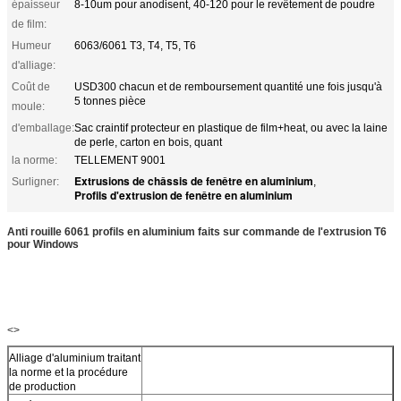
épaisseur
8-10um pour anodisent, 40-120 pour le revêtement de poudre
de film:
Humeur
6063/6061 T3, T4, T5, T6
d'alliage:
Coût de
USD300 chacun et de remboursement quantité une fois jusqu'à
5 tonnes pièce
moule:
d'emballage:
Sac craintif protecteur en plastique de film+heat, ou avec la laine
de perle, carton en bois, quant
la norme:
TELLEMENT 9001
Extrusions de châssis de fenêtre en aluminium
Surligner:
,
Profils d'extrusion de fenêtre en aluminium
Anti rouille 6061 profils en aluminium faits sur commande de l'extrusion T6
pour Windows
<>
Alliage d'aluminium traitant
la norme et la procédure
de production