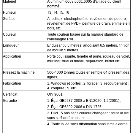
Matériel
Aluminium 6063,6061,6005 d'alliage ou client
nommé
Humeur
T3, T4, T5, T6
Surface
Anodisez, électrophorèse, revêtement de poudre,
revêtement de PVDF, peinture de grain, emmêlé en
bois, etc.
Couleur
Toute couleur basée sur la marque standard de
l'Allemagne RAL
Longueur
Enduisant 6,5 mètres, anodisant 6,5 mètres, finition
de moulin 5 mètres
Application
Porte coulissante, fenêtre et porte, rouleau de volet,
mur industriel et rideau, séparation, buffet etc.
Pressez la machine
500-4000 tonnes toutes ensemble 64 pressent des
lignes.
Fabrication
1. Windows et portes ; 2. forage ; 3. recourbement ;
4. coupure ; 5. etc.
Certificat
OIN 9001
Garantie
1. Égal GB5237-2008 à EN12020- 1.2(2001) ;
2. Égal GB6892-2006 à DIN 1725
3. D'ici 15 ans sans couleur changeant, toute la vie
sans surface épluchant ;
4. Toute la vie sans dfformation sans force externe