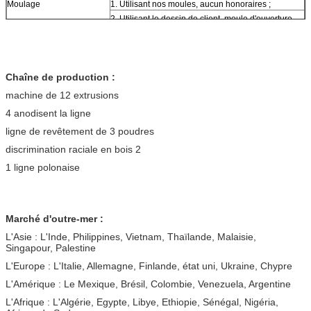
Moulage
1. Utilisant nos moules, aucun honoraires ;
2. Utilisant le dessin de client, moule d'ouverture,
habituellement environ 10~50 tonnes alors que le
bâti peut être remboursé.
3. Le coût de moule est base négociable sur la
quantité d'ordre
Chaîne de production :
machine de 12 extrusions
4 anodisent la ligne
ligne de revêtement de 3 poudres
discrimination raciale en bois 2
1 ligne polonaise
Marché d'outre-mer :
L'Asie : L'Inde, Philippines, Vietnam, Thaïlande, Malaisie,
Singapour, Palestine
L'Europe : L'Italie, Allemagne, Finlande, état uni, Ukraine, Chypre
L'Amérique : Le Mexique, Brésil, Colombie, Venezuela, Argentine
L'Afrique : L'Algérie, Egypte, Libye, Ethiopie, Sénégal, Nigéria,