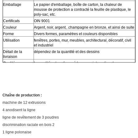
Emballage
Le papier d'emballage, boîte de carton, la chaleur de
mousse de protection a contracté la feuille de plastique, le
poly-sac, etc.
Certificats
OIN 9001
Couleur
Argent, noir, argent, .champagne en bronze, et ainsi de suite
Forme
Divers formes, paramètres et couleurs disponibles
Utilisation
fenêtres, portes, mur, meubles, architectural, décoratif, civil
et industriel
Détail de la
dépendez de la quantité et des dessins
livraison
Qualité
La qualité est conforme à la norme internationale.
Conception
L'OEM ou l'ODM est disponible, des pls nous envoient votre
dessin
Caractéristique
Corrosion-résistance élevée, résistance aux intempéries,
résistance à la chaleur, alcali-résistance
Chaîne de production :
machine de 12 extrusions
4 anodisent la ligne
ligne de revêtement de 3 poudres
discrimination raciale en bois 2
1 ligne polonaise