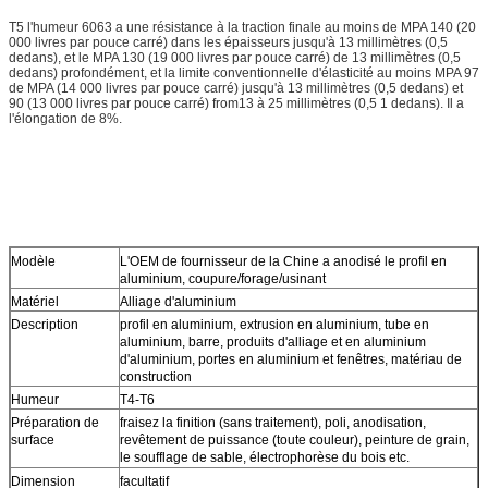
T5 l'humeur 6063 a une résistance à la traction finale au moins de MPA 140 (20
000 livres par pouce carré) dans les épaisseurs jusqu'à 13 millimètres (0,5
dedans), et le MPA 130 (19 000 livres par pouce carré) de 13 millimètres (0,5
dedans) profondément, et la limite conventionnelle d'élasticité au moins MPA 97
de MPA (14 000 livres par pouce carré) jusqu'à 13 millimètres (0,5 dedans) et
90 (13 000 livres par pouce carré) from13 à 25 millimètres (0,5 1 dedans). Il a
l'élongation de 8%.
Modèle
L'OEM de fournisseur de la Chine a anodisé le profil en
aluminium, coupure/forage/usinant
Matériel
Alliage d'aluminium
Description
profil en aluminium, extrusion en aluminium, tube en
aluminium, barre, produits d'alliage et en aluminium
d'aluminium, portes en aluminium et fenêtres, matériau de
construction
Humeur
T4-T6
Préparation de
fraisez la finition (sans traitement), poli, anodisation,
surface
revêtement de puissance (toute couleur), peinture de grain,
le soufflage de sable, électrophorèse du bois etc.
Dimension
facultatif