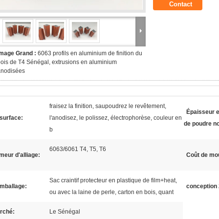
Contact
Image Grand :
6063 profils en aluminium de finition du
ois de T4 Sénégal, extrusions en aluminium
anodisées
fraisez la finition, saupoudrez le revêtement,
Épaisseur e
surface:
l'anodisez, le polissez, électrophorèse, couleur en
de poudre n
b
6063/6061 T4, T5, T6
eur d'alliage:
Coût de mo
Sac craintif protecteur en plastique de film+heat,
emballage:
conception
ou avec la laine de perle, carton en bois, quant
rché:
Le Sénégal