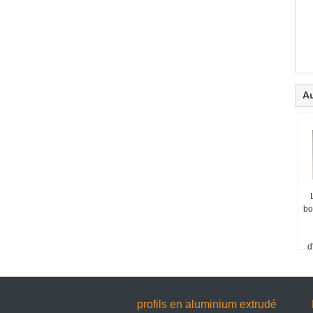
Au
bo
d
profils en aluminium extrudé