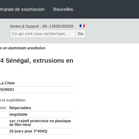
mande de soumission
Nouvelles
Ventes & Support：
86--13866168269
Go
ons en aluminium anodisées
T4 Sénégal, extrusions en
La Chine
ISO9001
 et expédition:
min:
Négociables
negotiable
sac craintif protecteur en plastique
de film+heat
20 jours pour 3*40HQ