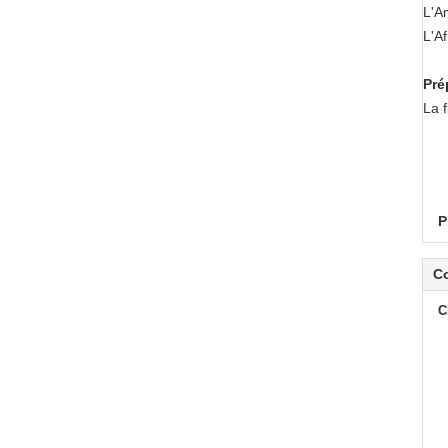
L'A
L'Af
Pré
La 
P
C
C