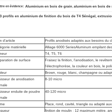
Aluminium en bois de grain
aluminium en bois de 
tre en évidence:
,
3 profils en aluminium de finition du bois de T4 Sénégal, extrus
 d'article
Profils anodisés adaptés aux besoins du c
égorie matérielle
Alliage 6000 SeriesAluminum empilant des 
meur
T4, T5, T6
paration de surface
Fraisez la finition, l'anodisation, le revêt
l'électrophorèse, la couleur en bois, le pol
leur
Brown, rouge, blanc, champagne ou adapté
isseur de anodisation
8-10 micro
male
isseur enduite de poudre
40-120 micro
male
rme
Place, rond, cavité, triangle ou adapté aux
gueur
finition de moulin : 12 maximum mètre, a