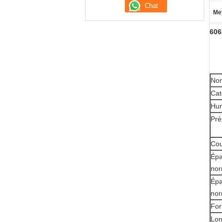
Met
606
Nom
Cat
Hu
Pré
Cou
Épa
nor
Épa
nor
Fo
Lon