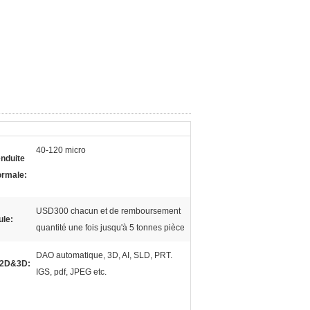
40-120 micro
nduite
ormale:
USD300 chacun et de remboursement
ule:
quantité une fois jusqu'à 5 tonnes pièce
DAO automatique, 3D, AI, SLD, PRT.
 2D&3D:
IGS, pdf, JPEG etc.