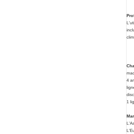
Pro
L'u
incl
cli
Cha
mac
4 an
lig
disc
1 l
Mar
L'As
L'Eu