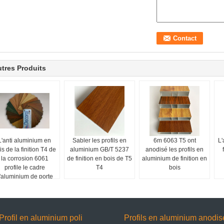
tres Produits
L'anti aluminium en
Sabler les profils en
6m 6063 T5 ont
L'
is de la finition T4 de
aluminium GB/T 5237
anodisé les profils en
la corrosion 6061
de finition en bois de T5
aluminium de finition en
profile le cadre
T4
bois
'aluminium de porte
Profil en aluminium poli
Profils en aluminium anodis