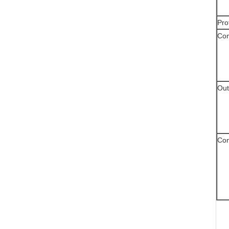
Pro
Con
Out
Con