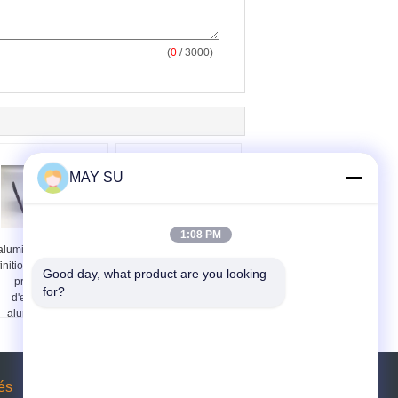
(
0
/ 3000)
MAY SU
1:08 PM
aluminium en bois de
L'aluminium en bois
finition de la Chypre
lisse de finition profile
Good day, what product are you looking 
profile rouille
l'alcali résistant au
for?
d'extrusion en
polonais de
aluminium de la
Mechnically
Manche de H l'anti
és
Demande de soumission