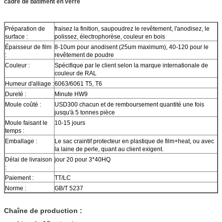
cadre de bâtiment en verre
Préparation de
fraisez la finition, saupoudrez le revêtement, l'anodisez, le
surface :
polissez, électrophorèse, couleur en bois
Épaisseur de film
8-10um pour anodisent (25um maximum), 40-120 pour le
:
revêtement de poudre
Couleur :
Spécifique par le client selon la marque internationale de
couleur de RAL
Humeur d'alliage :
6063/6061 T5, T6
Dureté :
Minute HW9
Moule coûté :
USD300 chacun et de remboursement quantité une fois
jusqu'à 5 tonnes pièce
Moule faisant le
10-15 jours
temps :
Emballage :
Le sac craintif protecteur en plastique de film+heat, ou avec
la laine de perle, quant au client exigent.
Délai de livraison
jour 20 pour 3*40HQ
:
Paiement :
TT/LC
Norme :
GB/T 5237
Chaîne de production :