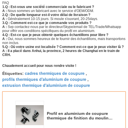
FAQ
1.Q : Est-vous une société commerciale ou le fabricant ?
A :
Nous sommes un fabricant avec le service d'OEM/ODM.
2.Q : De quelle longueur est-il votre délai de livraison ?
A :
Généralement 10-15 jours. Si moule s'ouvrant, 20-25days.
3.Q : Comment est-ce que je commande vos produits ?
A :
Svp contactez-nous par le directeur/Skype/email de TEL/Trade/Whatsapp
pour offrir vos conditions spécifiques du profil en aluminium.
4.Q : Est-ce que je peux obtenir quelques échantillons pour libre ?
A :
Oui, nous sommes heureux de te fournir des échantillons, mais transportons
non inclus.
5.Q : Où votre usine est localisée ? Comment est-ce que je peux visiter là ?
A : Il a placé dans Anhui, la province, 2 heures de Changhaï en le train de
CRH.
Chaudement accueil pour nous rendre visite !
cadres thermiques de coupure
Étiquettes:
,
profils thermiques d'aluminium de coupure
,
extrusion thermique d'aluminium de coupure
Profil en aluminium de coupure
thermique de finition du moulin
6061 T6 du cadre de bâtiment en
verre