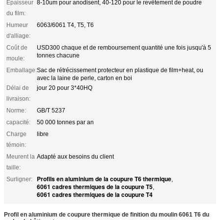
Épaisseur
8-10um pour anodisent, 40-120 pour le revêtement de poudre
du film:
Humeur
6063/6061 T4, T5, T6
d'alliage:
Coût de
USD300 chaque et de remboursement quantité une fois jusqu'à 5
tonnes chacune
moule:
Emballage:
Sac de rétrécissement protecteur en plastique de film+heat, ou
avec la laine de perle, carton en boi
Délai de
jour 20 pour 3*40HQ
livraison:
Norme:
GB/T 5237
capacité:
50 000 tonnes par an
Charge
libre
témoin:
Meurent la
Adapté aux besoins du client
taille:
Profils en aluminium de la coupure T6 thermique
Surligner:
,
6061 cadres thermiques de la coupure T5
,
6061 cadres thermiques de la coupure T4
Profil en aluminium de coupure thermique de finition du moulin 6061 T6 du